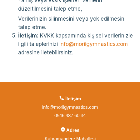
Yanlış veya eksik işlenen verilerin
düzeltilmesini talep etme,
Verilerinizin silinmesini veya yok edilmesini
talep etme.
İletişim:
KVKK kapsamında kişisel verilerinizle
ilgili taleplerinizi
info@moriigymnastics.com
adresine iletebilirsiniz.
İletişim
info@moriigymnastics.com
0546 487 60 34
Adres
Kahramandere Mahallesi